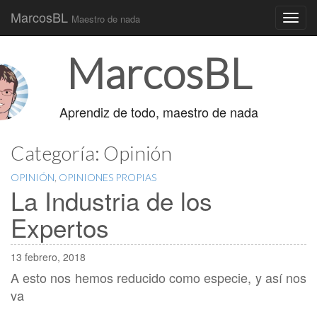
MarcosBL
Maestro de nada
Main
Skip
MarcosBL
to
menu
content
Aprendiz de todo, maestro de nada
Categoría:
Opinión
OPINIÓN
,
OPINIONES PROPIAS
La Industria de los
Expertos
13 febrero, 2018
A esto nos hemos reducido como especie, y así nos
va