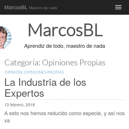
MarcosBL
Maestro de nada
Main
Skip
MarcosBL
to
menu
content
Aprendiz de todo, maestro de nada
Categoría:
Opiniones Propias
OPINIÓN
,
OPINIONES PROPIAS
La Industria de los
Expertos
13 febrero, 2018
A esto nos hemos reducido como especie, y así nos
va