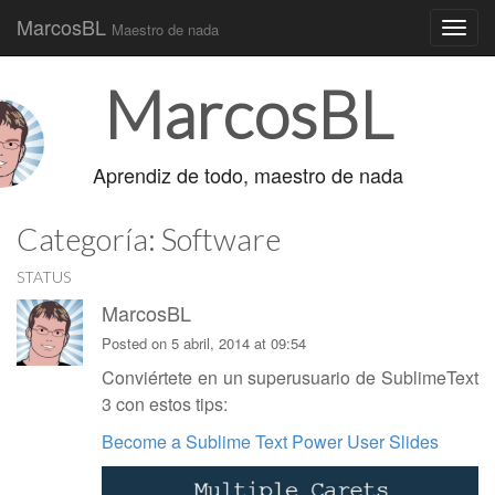
MarcosBL
Maestro de nada
Main
Skip
MarcosBL
to
menu
content
Aprendiz de todo, maestro de nada
Categoría:
Software
STATUS
MarcosBL
Posted on 5 abril, 2014 at 09:54
Conviértete en un superusuario de SublimeText
3 con estos tips:
Become a Sublime Text Power User Slides