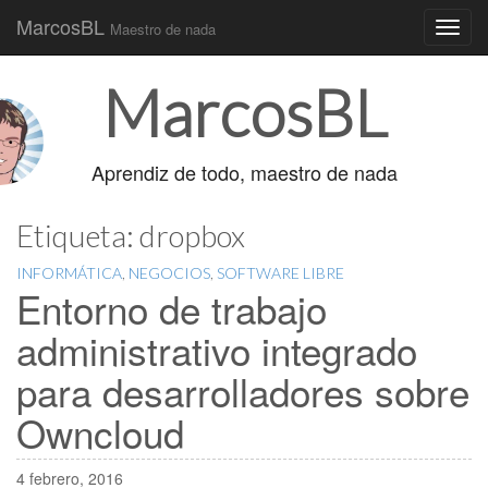
MarcosBL
Maestro de nada
Main
Skip
MarcosBL
to
menu
content
Aprendiz de todo, maestro de nada
Etiqueta:
dropbox
INFORMÁTICA
,
NEGOCIOS
,
SOFTWARE LIBRE
Entorno de trabajo
administrativo integrado
para desarrolladores sobre
Owncloud
4 febrero, 2016