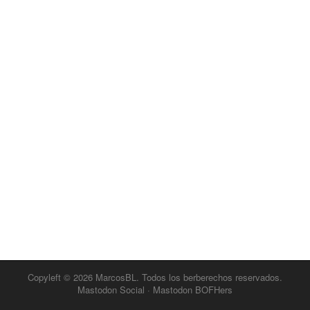
Copyleft © 2026
MarcosBL
. Todos los berberechos reservados.
Mastodon Social
·
Mastodon BOFHers