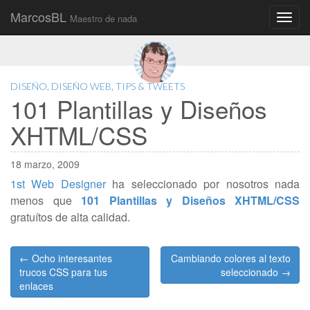
MarcosBL
Maestro de nada
Main
Skip
to
menu
content
DISEÑO
,
DISEÑO WEB
,
TIPS & TWEETS
101 Plantillas y Diseños
XHTML/CSS
18 marzo, 2009
1st Web Designer
ha seleccionado por nosotros nada
menos que
101 Plantillas y Diseños XHTML/CSS
gratuítos de alta calidad.
Post
← Ocho interesantes
Cambiando colores al texto
navigation
trucos CSS para tus
seleccionado →
enlaces