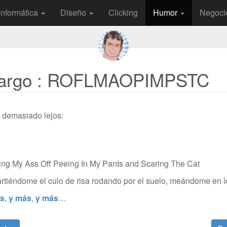
Informática
Diseño
Clicking
Humor
Negoci
alargo : ROFLMAOPIMPSTC
r demasiado lejos:
ing My Ass Off Peeing In My Pants and Scaring The Cat
rtiéndome el culo de risa rodando por el suelo, meándome en l
s
,
y más
,
y más
…