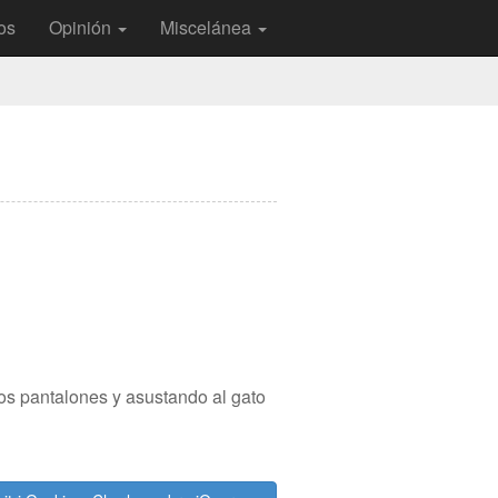
os
Opinión
Miscelánea
os pantalones y asustando al gato