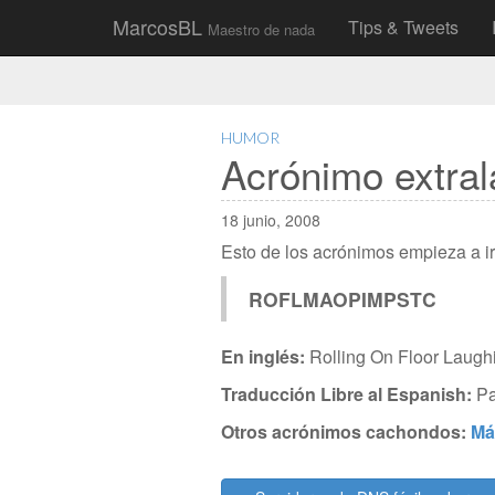
Main
Skip
MarcosBL
Tips & Tweets
Maestro de nada
to
menu
content
HUMOR
Acrónimo extr
18 junio, 2008
Esto de los acrónimos empieza a i
ROFLMAOPIMPSTC
En inglés:
Rolling On Floor Laugh
Traducción Libre al Espanish:
Pa
Otros acrónimos cachondos:
Má
Post