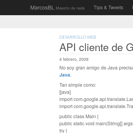
Main
Skip
MarcosBL
Tips & Tweets
Maestro de nada
to
menu
content
DESARROLLO WEB
API cliente de 
4 febrero, 2009
No soy gran amigo de Java precisa
Java
.
Tan simple como:
[java]
import com.google.api.translate.L
import com.google.api.translate.Tra
public class Main {
public static void main(String[] args)
try {