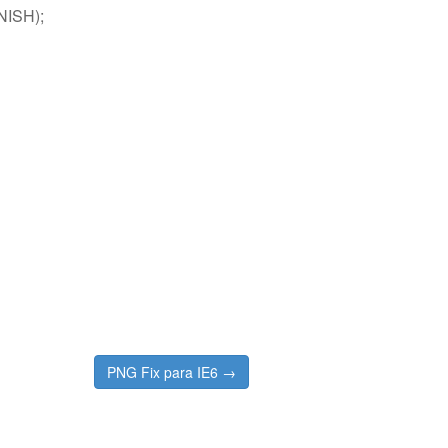
NISH);
PNG Fix para IE6 →