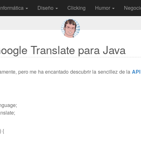
Informática
Diseño
Clicking
Humor
Negoci
Google Translate para Java
mente, pero me ha encantado descubrir la sencillez de la
API
anguage;
nslate;
 {