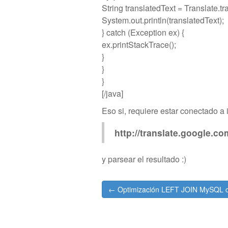
String translatedText = Translat
System.out.println(translatedText);
} catch (Exception ex) {
ex.printStackTrace();
}
}
}
[/java]
Eso si, requiere estar conectado a 
http://translate.google.
y parsear el resultado :)
Post
← Optimización LEFT JOIN MySQL co
navigation