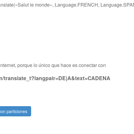
e.translate(«Salut le monde», Language.FRENCH, Language.SPA
internet, porque lo único que hace es conectar con
com/translate_t?langpair=DE|A&text=CADENA
n particiones