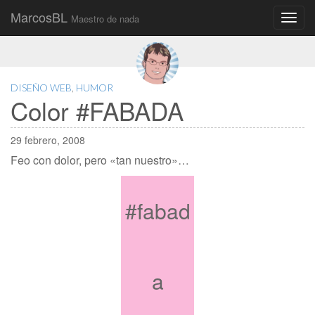
MarcosBL
Maestro de nada
Main
Skip
to
menu
content
DISEÑO WEB
,
HUMOR
Color #FABADA
29 febrero, 2008
Feo con dolor, pero «tan nuestro»…
#fabad
a