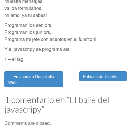
muestra mensajes,
valida formularios,
mi amol ya tu sabes!
Programan los seniors,
Programan los juniors,
Programa mi jefe con acentos en el function!
Y el javascripy se programa asi:
1 – el tag
Post
← Enlaces de Desarrollo
Enlaces de Diseño →
navigation
Web
1 comentario en “
El baile del
javascripy
”
Comments are closed.