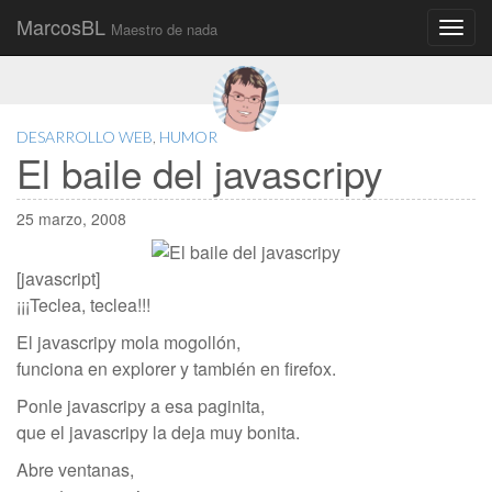
MarcosBL
Maestro de nada
Main
Skip
to
menu
content
DESARROLLO WEB
,
HUMOR
El baile del javascripy
25 marzo, 2008
[javascript]
¡¡¡Teclea, teclea!!!
El javascripy mola mogollón,
funciona en explorer y también en firefox.
Ponle javascripy a esa paginita,
que el javascripy la deja muy bonita.
Abre ventanas,