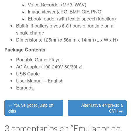
Voice Recorder (MP3, WAV)
Image viewer (JPG, BMP, GIF, PNG)
Ebook reader (with text to speech function)
Bult-in li-battery gives 6-8 hours of runtime on a
single charge
Dimensions: 125mm x 56mm x 14mm (L x W x H)
Package Contents
Portable Game Player
AC Adapter (100-240V 50/60hz)
USB Cable
User Manual – English
Earbuds
Post
← You’ve got to jump off
Alternativa en precio a
navigation
cliffs
OVH →
3 comentarios en “
Emulador de