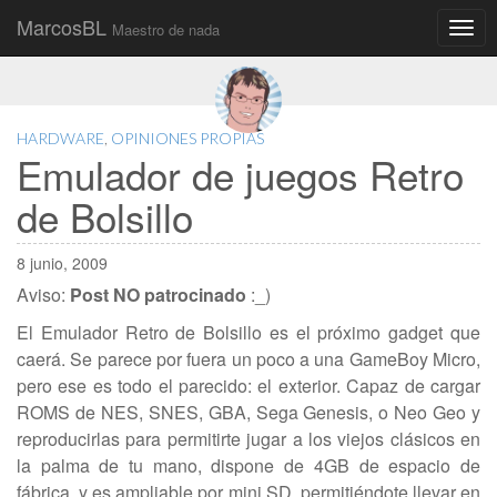
MarcosBL
Maestro de nada
Main
Skip
to
menu
content
HARDWARE
,
OPINIONES PROPIAS
Emulador de juegos Retro
de Bolsillo
8 junio, 2009
Aviso:
Post NO patrocinado
:_)
El Emulador Retro de Bolsillo es el próximo gadget que
caerá. Se parece por fuera un poco a una GameBoy Micro,
pero ese es todo el parecido: el exterior. Capaz de cargar
ROMS de NES, SNES, GBA, Sega Genesis, o Neo Geo y
reproducirlas para permitirte jugar a los viejos clásicos en
la palma de tu mano, dispone de 4GB de espacio de
fábrica, y es ampliable por mini SD, permitiéndote llevar en