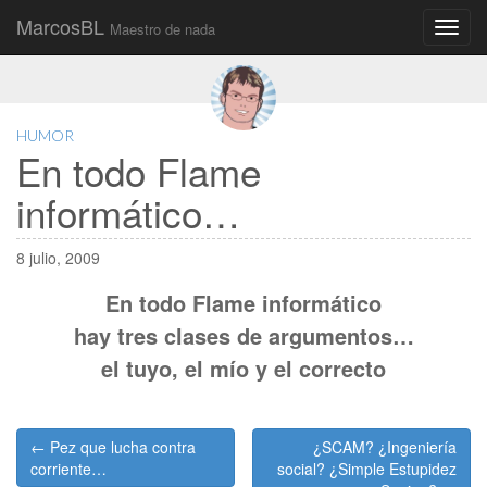
MarcosBL
Maestro de nada
Main
Skip
to
menu
content
HUMOR
En todo Flame
informático…
8 julio, 2009
En todo Flame informático
hay tres clases de argumentos…
el tuyo, el mío y el correcto
Post
← Pez que lucha contra
¿SCAM? ¿Ingeniería
navigation
corriente…
social? ¿Simple Estupidez