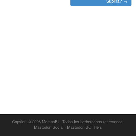
Supina? →
Copyleft © 2026
MarcosBL
. Todos los berberechos reservados.
Mastodon Social
·
Mastodon BOFHers