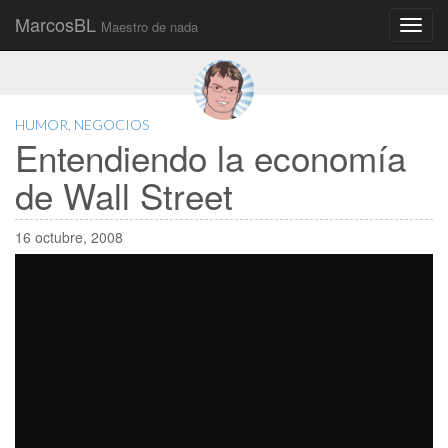
MarcosBL
Maestro de nada
Main
Skip
to
menu
content
HUMOR
,
NEGOCIOS
Entendiendo la economía
de Wall Street
16 octubre, 2008