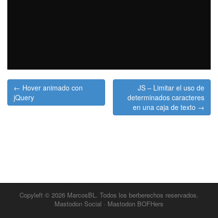
Post
← Hover animado con
JS – Limitar el uso de
navigation
jQuery
determinados caracteres
en una caja de texto →
Copyleft © 2026
MarcosBL
. Todos los berberechos reservados.
Mastodon Social
·
Mastodon BOFHers