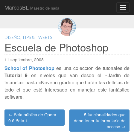
MarcosBL
Maestro de nada
Main
Skip
to
menu
content
DISEÑO
,
TIPS & TWEETS
Escuela de Photoshop
11 septiembre, 2008
School of Photoshop
es una colección de tutoriales de
Tutorial 9
en niveles que van desde el «Jardin de
infancia» hasta «Noveno grado» que harán las delicias de
todo el que esté interesado en manejar este fantástico
software.
Post
← Beta pública de Opera
5 funcionalidades que
navigation
9.6 Beta 1
debe tener tu formulario de
acceso →