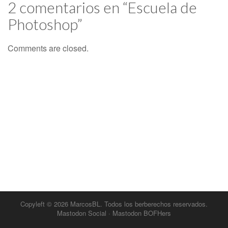
2 comentarios en “
Escuela de
Photoshop
”
Comments are closed.
Copyleft © 2026
MarcosBL
. Todos los berberechos reservados.
Mastodon Social
·
Mastodon BOFHers