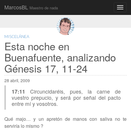
MarcosBL
Maestro de nada
Main
Skip
to
menu
content
MISCELÁNEA
Esta noche en
Buenafuente, analizando
Génesis 17, 11-24
28 abril, 2009
17:11
Circuncidaréis, pues, la carne de
vuestro prepucio, y será por señal del pacto
entre mí y vosotros.
Qué majo… y un apretón de manos con saliva no te
serviría lo mismo ?