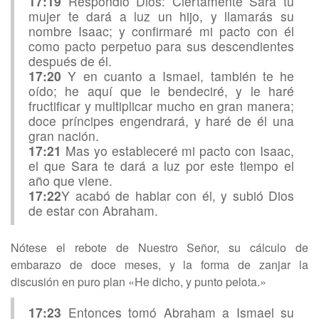
17:19
Respondió Dios: Ciertamente Sara tu
mujer te dará a luz un hijo, y llamarás su
nombre Isaac; y confirmaré mi pacto con él
como pacto perpetuo para sus descendientes
después de él.
17:20
Y en cuanto a Ismael, también te he
oído; he aquí que le bendeciré, y le haré
fructificar y multiplicar mucho en gran manera;
doce príncipes engendrará, y haré de él una
gran nación.
17:21
Mas yo estableceré mi pacto con Isaac,
el que Sara te dará a luz por este tiempo el
año que viene.
17:22
Y acabó de hablar con él, y subió Dios
de estar con Abraham.
Nótese el rebote de Nuestro Señor, su cálculo de
embarazo de doce meses, y la forma de zanjar la
discusión en puro plan «He dicho, y punto pelota.»
17:23
Entonces tomó Abraham a Ismael su