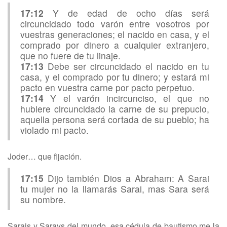
17:12
Y de edad de ocho días será
circuncidado todo varón entre vosotros por
vuestras generaciones; el nacido en casa, y el
comprado por dinero a cualquier extranjero,
que no fuere de tu linaje.
17:13
Debe ser circuncidado el nacido en tu
casa, y el comprado por tu dinero; y estará mi
pacto en vuestra carne por pacto perpetuo.
17:14
Y el varón incircunciso, el que no
hubiere circuncidado la carne de su prepucio,
aquella persona será cortada de su pueblo; ha
violado mi pacto.
Joder… que fijación.
17:15
Dijo también Dios a Abraham: A Sarai
tu mujer no la llamarás Sarai, mas Sara será
su nombre.
Sarais y Sarays del mundo, esa cédula de bautismo me la