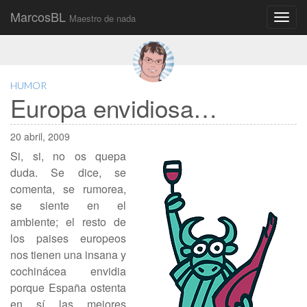
MarcosBL
Maestro de nada
Main
Skip
to
menu
content
HUMOR
Europa envidiosa…
20 abril, 2009
Si, si, no os quepa
duda. Se dice, se
comenta, se rumorea,
se siente en el
ambiente; el resto de
los paises europeos
nos tienen una insana y
cochinácea envidia
porque España ostenta
en sí las mejores