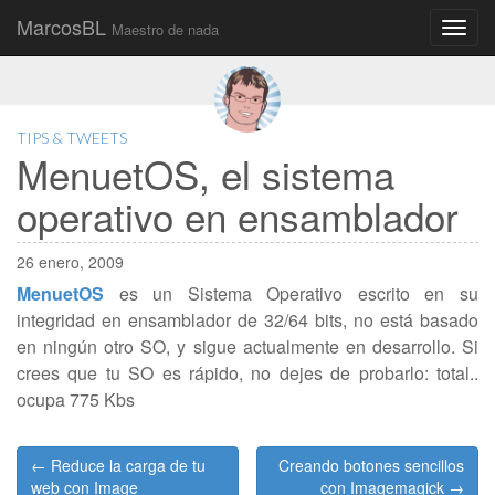
MarcosBL
Maestro de nada
Main
Skip
to
menu
content
TIPS & TWEETS
MenuetOS, el sistema
operativo en ensamblador
26 enero, 2009
MenuetOS
es un Sistema Operativo escrito en su
integridad en ensamblador de 32/64 bits, no está basado
en ningún otro SO, y sigue actualmente en desarrollo. Si
crees que tu SO es rápido, no dejes de probarlo: total..
ocupa 775 Kbs
Post
← Reduce la carga de tu
Creando botones sencillos
navigation
web con Image
con Imagemagick →