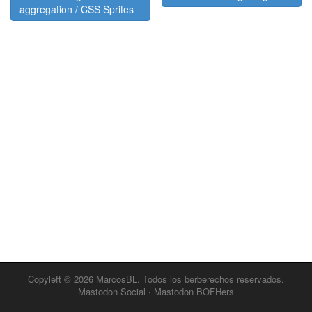
aggregation / CSS Sprites
Copyleft © 2026
MarcosBL
. Todos los berberechos reservados.
Mastodon Social
·
Mastodon BOFHers