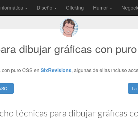
Informática
Diseño
Clicking
Humor
Negoci
ara dibujar gráficas con pur
as con puro CSS en
SixRevisions
, algunas de ellas incluso acce
MySQL
La
ho técnicas para dibujar gráficas 