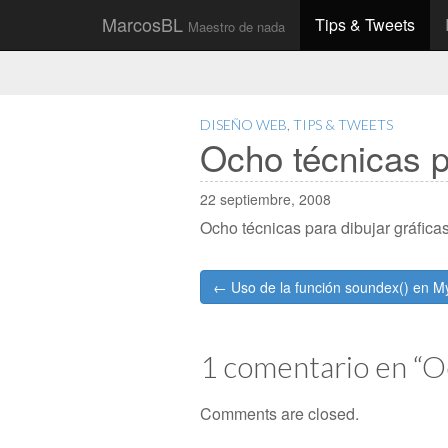
Main
Skip
MarcosBL
Tips & Tweets
Maestro de nada
to
menu
content
DISEÑO WEB
,
TIPS & TWEETS
Ocho técnicas p
22 septiembre, 2008
Ocho técnicas para dibujar gráfic
Post
← Uso de la función soundex() en 
navigation
1 comentario en “
Oc
Comments are closed.