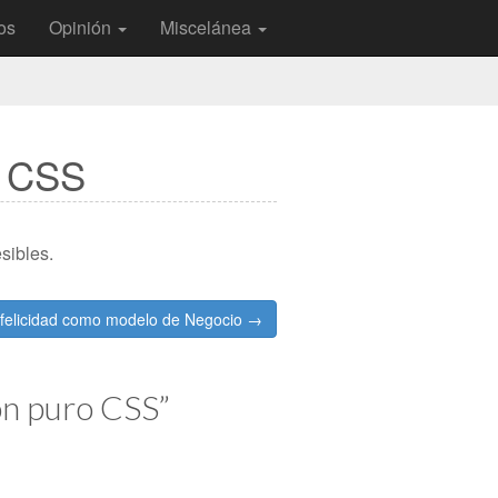
os
Opinión
Miscelánea
o CSS
sibles.
 felicidad como modelo de Negocio →
con puro CSS
”