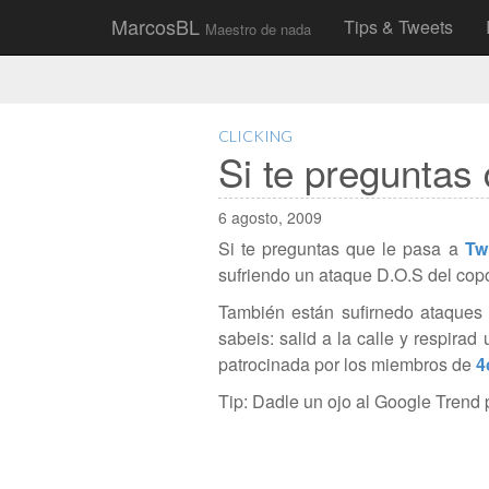
Main
Skip
MarcosBL
Tips & Tweets
Maestro de nada
to
menu
content
CLICKING
Si te preguntas 
6 agosto, 2009
Si te preguntas que le pasa a
Twi
sufriendo un ataque D.O.S del copón
También están sufirnedo ataques
sabeis: salid a la calle y respir
patrocinada por los miembros de
4
Tip: Dadle un ojo al Google Trend