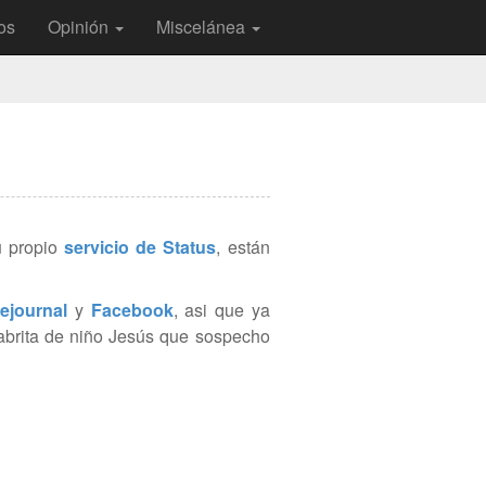
os
Opinión
Miscelánea
u propio
servicio de Status
, están
vejournal
y
Facebook
, asi que ya
labrita de niño Jesús que sospecho