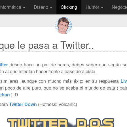
Informática
Diseño
Clicking
Humor
Negoci
que le pasa a Twitter..
tter
desde hace un par de horas, debes saber que según s
 al que intentan hacer frente a base de alpiste.
 similares, aunque con mucho más éxito en su respuesta
Li
ad un poco de aire puro, que no se acaba el mundo de esta ( pa
chan
) :D
 para
Twitter Down
(Hotness: Volcanic)