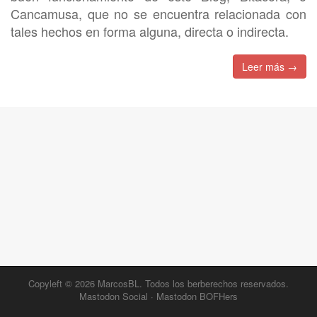
Cancamusa, que no se encuentra relacionada con
tales hechos en forma alguna, directa o indirecta.
Leer más →
Copyleft © 2026
MarcosBL
. Todos los berberechos reservados.
Mastodon Social
·
Mastodon BOFHers