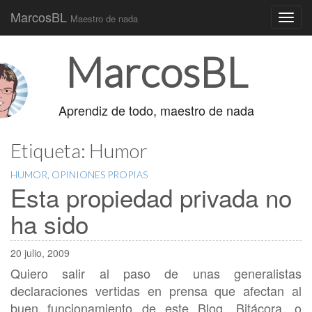
MarcosBL
Maestro de nada
Main
Skip
MarcosBL
to
menu
content
Aprendiz de todo, maestro de nada
Etiqueta:
Humor
HUMOR
,
OPINIONES PROPIAS
Esta propiedad privada no
ha sido
20 julio, 2009
Quiero salir al paso de unas generalistas
declaraciones vertidas en prensa que afectan al
buen funcionamiento de este Blog, Bitácora, o