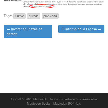
Tags:
Humor
privada
propiedad
Post
← Invertir en Plazas de
El infierno de la Prensa →
navigation
garage
Copyleft © 2026
MarcosBL
. Todos los berberechos reservados.
Mastodon Social
·
Mastodon BOFHers