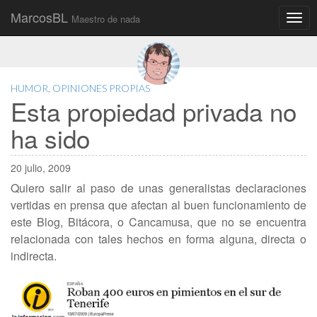
MarcosBL
Maestro de nada
Main
Skip
to
menu
content
HUMOR
,
OPINIONES PROPIAS
Esta propiedad privada no
ha sido
20 julio, 2009
Quiero salir al paso de unas generalistas declaraciones
vertidas en prensa que afectan al buen funcionamiento de
este Blog, Bitácora, o Cancamusa, que no se encuentra
relacionada con tales hechos en forma alguna, directa o
indirecta.