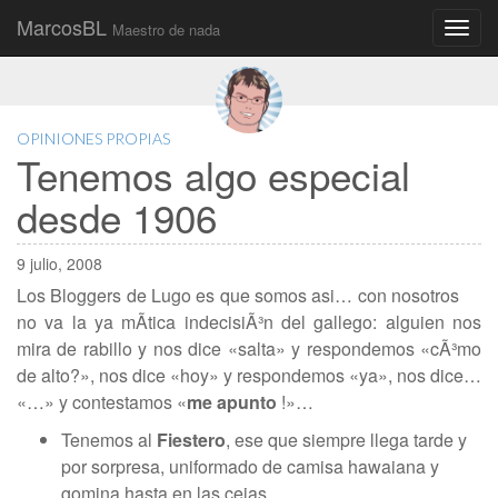
MarcosBL
Maestro de nada
Main
Skip
to
menu
content
OPINIONES PROPIAS
Tenemos algo especial
desde 1906
9 julio, 2008
Los Bloggers de Lugo es que somos asi… con nosotros
no va la ya mÃ­tica indecisiÃ³n del gallego: alguien nos
mira de rabillo y nos dice «salta» y respondemos «cÃ³mo
de alto?», nos dice «hoy» y respondemos «ya», nos dice…
«…» y contestamos «
me apunto
!»…
Tenemos al
Fiestero
, ese que siempre llega tarde y
por sorpresa, uniformado de camisa hawaiana y
gomina hasta en las cejas.