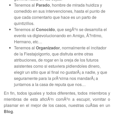
Tenemos al
Parado
, hombre de mirada huidiza y
comedido en sus intervenciones, hasta el punto de
que cada comentario que hace es un parto de
quintizillos.
Tenemos al
Conocido
, que segÃºn se desarrolla el
evento va digievolucionando en Amigo, Ã?ntimo,
Hermano, etc…
Tenemos al
Organizador
, normalmente el incitador
de la Fiestajolgorrio, que disfruta entre otras
atribuciones, de rogar en la oreja de los futuros
asistentes como si estuviera pidiendoles dinero,
elegir un sitio que al final no gustarÃ¡ a nadie, y que
seguramente para la prÃ³xima nos mandarÃ¡ a
juntarnos a la casa de reputa que nos…
En fin, todos iguales y todos diferentes, todos miembros y
miembras de esta aficiÃ³n comÃºn a escupir, vomitar o
plasmar en el mejor de los casos, nuestras cuÃ­tas en un
Blog
.