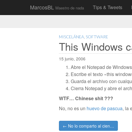
Main
Skip
MarcosBL
Tips & Tweets
Maestro de nada
to
menu
content
MISCELÁNEA
,
SOFTWARE
This Windows c
15 junio, 2006
Abre el Notepad de Windows (
Escribe el texto «this window
Guarda el archivo con cualq
Cierra Notepad y abre el ar
WTF… Chinese shit ???
No, no es un
huevo de pascua
, la
Post
← No lo comparto al cien…
navigation