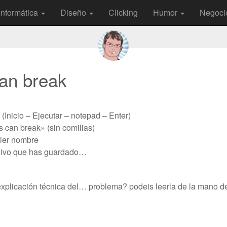
Informática
Diseño
Clicking
Humor
Negoci
an break
Inicio – Ejecutar – notepad – Enter)
s can break» (sin comillas)
uier nombre
chivo que has guardado…
 explicación técnica del… problema? podeis leerla de la mano 