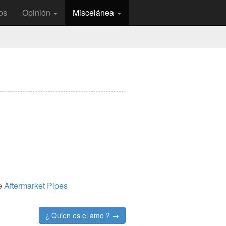
os
Opinión
Miscelánea
de
Aftermarket Pipes
¿ Quien es el amo ? →