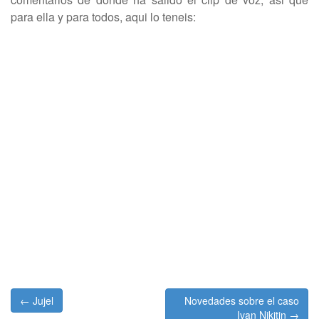
para ella y para todos, aqui lo teneis:
Post
← Jujel
Novedades sobre el caso
navigation
Ivan Nikitin →