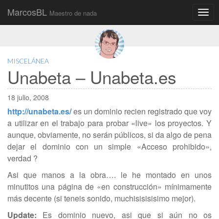
MarcosBL
Maestro de nada
Main
Skip
to
menu
content
MISCELÁNEA
Unabeta – Unabeta.es
18 julio, 2008
http://unabeta.es/
es un dominio recien registrado que voy
a utilizar en el trabajo para probar «live» los proyectos. Y
aunque, obviamente, no serán públicos, si da algo de pena
dejar el dominio con un simple «Acceso prohibido»,
verdad ?
Asi que manos a la obra…. le he montado en unos
minutitos una página de «en construcción» mínimamente
más decente (si teneis sonido, muchisisisisimo mejor).
Update:
Es dominio nuevo, asi que si aún no os