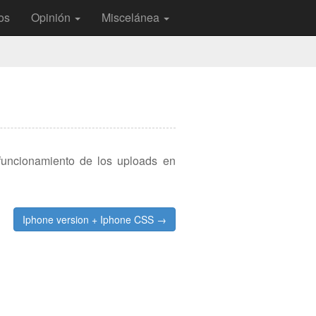
os
Opinión
Miscelánea
funcionamiento de los uploads en
Iphone version + Iphone CSS →