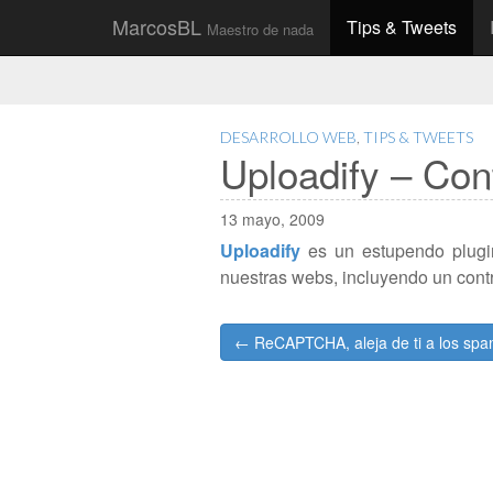
Main
Skip
MarcosBL
Tips & Tweets
Maestro de nada
to
menu
content
DESARROLLO WEB
,
TIPS & TWEETS
Uploadify – Con
13 mayo, 2009
Uploadify
es un estupendo plugin
nuestras webs, incluyendo un contr
Post
← ReCAPTCHA, aleja de ti a los sp
navigation