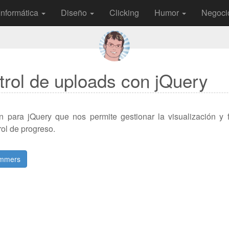
Informática
Diseño
Clicking
Humor
Negoci
trol de uploads con jQuery
 para jQuery que nos permite gestionar la visualización y 
ol de progreso.
ammers