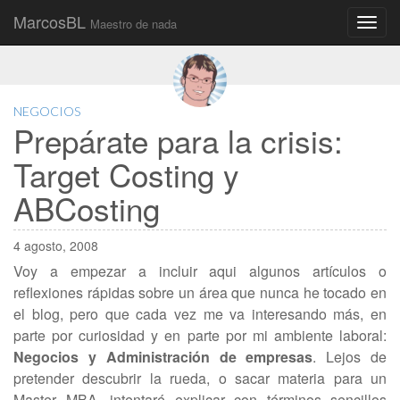
MarcosBL
Maestro de nada
Main
Skip
to
menu
content
NEGOCIOS
Prepárate para la crisis:
Target Costing y
ABCosting
4 agosto, 2008
Voy a empezar a incluir aqui algunos artículos o
reflexiones rápidas sobre un área que nunca he tocado en
el blog, pero que cada vez me va interesando más, en
parte por curiosidad y en parte por mi ambiente laboral:
Negocios y Administración de empresas
. Lejos de
pretender descubrir la rueda, o sacar materia para un
Master MBA, intentaré explicar con términos sencillos