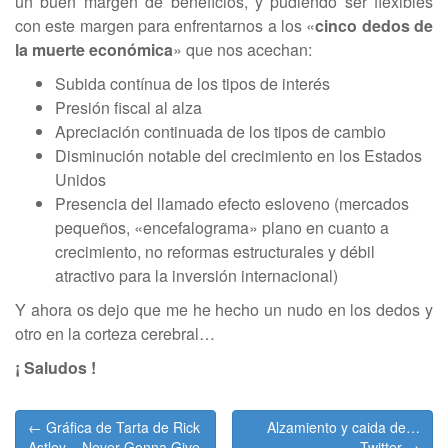
un buen margen de beneficios, y pudiendo ser flexibles
con este margen para enfrentarnos a los «
cinco dedos de
la muerte económica
» que nos acechan:
Subida contínua de los tipos de interés
Presión fiscal al alza
Apreciación continuada de los tipos de cambio
Disminución notable del crecimiento en los Estados
Unidos
Presencia del llamado efecto esloveno (mercados
pequeños, «encefalograma» plano en cuanto a
crecimiento, no reformas estructurales y débil
atractivo para la inversión internacional)
Y ahora os dejo que me he hecho un nudo en los dedos y
otro en la corteza cerebral…
¡ Saludos !
Post
← Gráfica de Tarta de Rick
Alzamiento y caida de…
navigation
Astley – Never Gonna Give
Twitter →