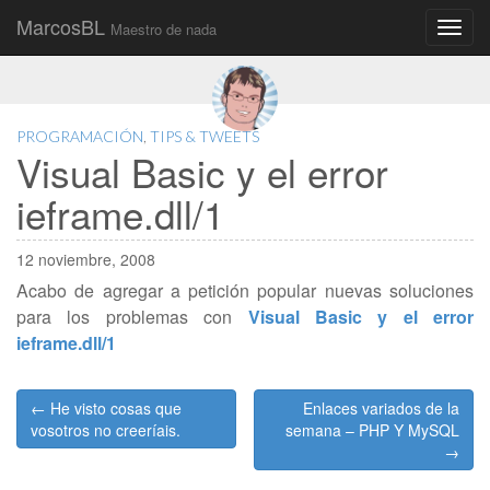
MarcosBL
Maestro de nada
Main
Skip
to
menu
content
PROGRAMACIÓN
,
TIPS & TWEETS
Visual Basic y el error
ieframe.dll/1
12 noviembre, 2008
Acabo de agregar a petición popular nuevas soluciones
para los problemas con
Visual Basic y el error
ieframe.dll/1
Post
← He visto cosas que
Enlaces variados de la
navigation
vosotros no creeríais.
semana – PHP Y MySQL
→