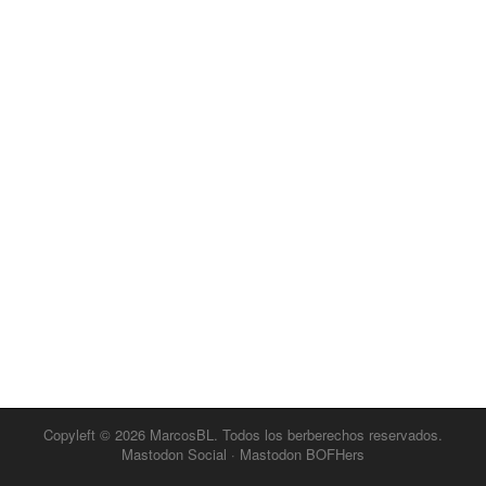
Copyleft © 2026
MarcosBL
. Todos los berberechos reservados.
Mastodon Social
·
Mastodon BOFHers